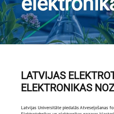
elektronik
LATVIJAS ELEKTRO
ELEKTRONIKAS NOZ
Latvijas Universitāte piedalās Atveseļošanas fo
Elektrotehnikas un elektronikas nozares klasteri