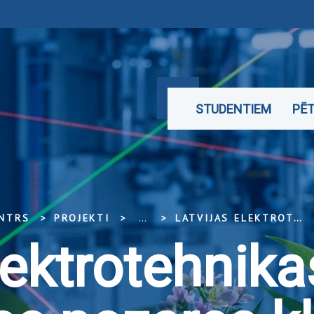
STUDENTIEM
PĒT
ENTRS
PROJEKTI
...
LATVIJAS ELEKTROTEHNIKAS UN ELEKTRONIKAS NOZARES KLASTERIS
lektrotehnika