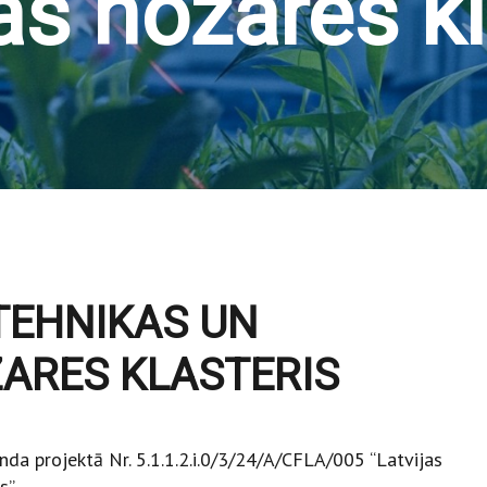
as nozares kl
TEHNIKAS UN
ARES KLASTERIS
nda projektā Nr. 5.1.1.2.i.0/3/24/A/CFLA/005 “Latvijas
s”.