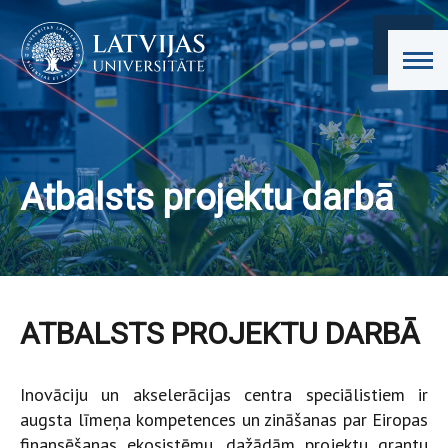
Atbalsts projektu darbā
ATBALSTS PROJEKTU DARBĀ
Inovāciju un akselerācijas centra speciālistiem ir
augsta līmeņa kompetences un zināšanas par Eiropas
finansēšanas ekosistēmu, dažādām projektu grantu