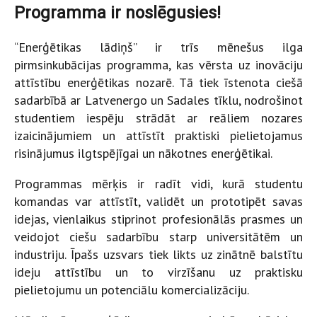
Programma ir noslēgusies!
“Enerģētikas lādiņš” ir trīs mēnešus ilga
pirmsinkubācijas programma, kas vērsta uz inovāciju
attīstību enerģētikas nozarē. Tā tiek īstenota ciešā
sadarbībā ar Latvenergo un Sadales tīklu, nodrošinot
studentiem iespēju strādāt ar reāliem nozares
izaicinājumiem un attīstīt praktiski pielietojamus
risinājumus ilgtspējīgai un nākotnes enerģētikai.
Programmas mērķis ir radīt vidi, kurā studentu
komandas var attīstīt, validēt un prototipēt savas
idejas, vienlaikus stiprinot profesionālās prasmes un
veidojot ciešu sadarbību starp universitātēm un
industriju. Īpašs uzsvars tiek likts uz zinātnē balstītu
ideju attīstību un to virzīšanu uz praktisku
pielietojumu un potenciālu komercializāciju.