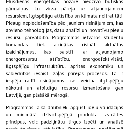
Mūsdienās enerģētikas nozare piedzīvo būtiskas
pārmaiņas, ko virza pāreja uz atjaunojamiem
resursiem, ilgtspējīgu attīstību un klimata neitralitāti.
Pieaug nepieciešamība pēc jauniem risinājumiem, kas
apvieno tehnoloģijas, datu analīzi un inovatīvu pieeju
resursu pārvaldībā. Programmas ietvaros studentu
komandas tiek aicinātas risināt aktuālus
izaicinājumus, kas saistīti ar atjaunojamo
energoresursu attīstību, energoefektivitāti,
ilgtspējīgu infrastruktūru, aprites ekonomiku un
sabiedrības iesaisti zaļās pārejas procesos. Tā ir
iespēja radīt risinājumus, kas veicina ilgtspējīgu
nākotni un atbildīgu resursu izmantošanu gan
Latvijā, gan plašākā mērogā.
Programmas laikā dalībnieki apgūst ideju validācijas
un minimālā dzīvotspējīgā produkta izstrādes
principus, veic padziļinātu tirgus izpēti un analizē
produkta-tirgus atbilstību. Programmas noslēgumā