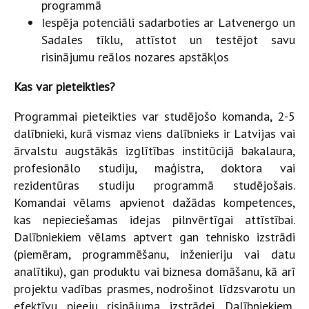
programmā
Iespēja potenciāli sadarboties ar Latvenergo un
Sadales tīklu, attīstot un testējot savu
risinājumu reālos nozares apstākļos
Kas var pieteikties?
Programmai pieteikties var studējošo komanda, 2-5
dalībnieki, kurā vismaz viens dalībnieks ir Latvijas vai
ārvalstu augstākās izglītības institūcijā bakalaura,
profesionālo studiju, maģistra, doktora vai
rezidentūras studiju programmā studējošais.
Komandai vēlams apvienot dažādas kompetences,
kas nepieciešamas idejas pilnvērtīgai attīstībai.
Dalībniekiem vēlams aptvert gan tehnisko izstrādi
(piemēram, programmēšanu, inženieriju vai datu
analītiku), gan produktu vai biznesa domāšanu, kā arī
projektu vadības prasmes, nodrošinot līdzsvarotu un
efektīvu pieeju risinājuma izstrādei. Dalībniekiem,