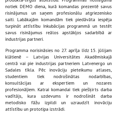
notiek DEMO diena, kurā komandas prezentē savus
risinājumus un saņem profesionālu atgriezenisko
saiti. Labākajām komandām tiek piedāvāta iespēja
turpināt attīstību Inkubācijas programmā un testēt
savus risinājumus reālos apstākļos sadarbībā ar
industrijas partneri.
Programma norisināsies no 27. aprīļa līdz 15. jūlijam
klātienē – Latvijas Universitātes Akadēmiskajā
centrā vai pie industrijas partneriem Latvenergo un
Sadales tīkla. Pēc inovāciju pieteikumu atlases,
studentiem tiek nodrošinātas nodarbības,
konsultācijas ar ekspertiem un nozares
profesionāļiem. Katrai komandai tiek piešķirts darba
vadītājs, kura uzdevums ir nodrošināt darba
metodisko fāžu izpildi un uzraudzīt inovāciju
attīstību un prototipa izstrādi.