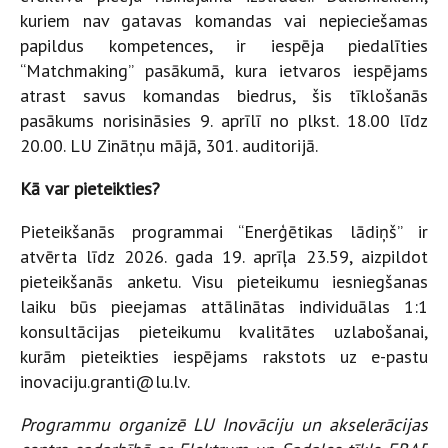
kuriem nav gatavas komandas vai nepieciešamas
papildus kompetences, ir iespēja piedalīties
“Matchmaking” pasākumā, kura ietvaros iespējams
atrast savus komandas biedrus, šis tīklošanās
pasākums norisināsies 9. aprīlī no plkst. 18.00 līdz
20.00. LU Zinātņu mājā, 301. auditorijā.
Kā var pieteikties?
Pieteikšanās programmai “Enerģētikas lādiņš” ir
atvērta līdz 2026. gada 19. aprīļa 23.59, aizpildot
pieteikšanās anketu. Visu pieteikumu iesniegšanas
laiku būs pieejamas attālinātas individuālas 1:1
konsultācijas pieteikumu kvalitātes uzlabošanai,
kurām pieteikties iespējams rakstots uz e-pastu
inovaciju.granti@lu.lv.
Programmu organizē LU Inovāciju un akselerācijas