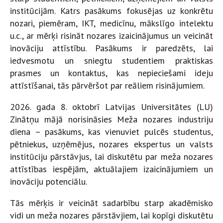
institūcijām. Katrs pasākums fokusējas uz konkrētu
nozari, piemēram, IKT, medicīnu, mākslīgo intelektu
u.c., ar mērķi risināt nozares izaicinājumus un veicināt
inovāciju attīstību. Pasākums ir paredzēts, lai
iedvesmotu un sniegtu studentiem praktiskas
prasmes un kontaktus, kas nepieciešami ideju
attīstīšanai, tās pārvēršot par reāliem risinājumiem.
2026. gada 8. oktobrī Latvijas Universitātes (LU)
Zinātņu mājā norisināsies Meža nozares industriju
diena – pasākums, kas vienuviet pulcēs studentus,
pētniekus, uzņēmējus, nozares ekspertus un valsts
institūciju pārstāvjus, lai diskutētu par meža nozares
attīstības iespējām, aktuālajiem izaicinājumiem un
inovāciju potenciālu.
Tās mērķis ir veicināt sadarbību starp akadēmisko
vidi un meža nozares pārstāvjiem, lai kopīgi diskutētu