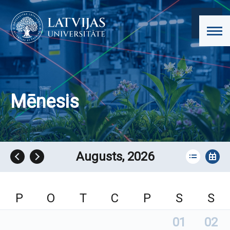
Mēnesis
Augusts, 2026
P
O
T
C
P
S
S
01
02